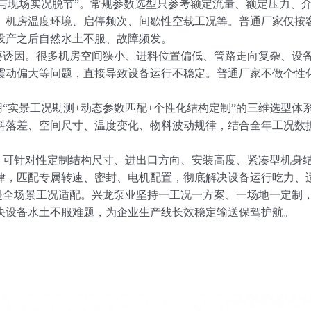
现场实况脱节”。常规参数选型只参考额定流量、额定压力、介
、机房温度环境、启停频次、间歇性空载工况等。普通厂家仅按
投产之后自然水土不服、故障频发。
因。很多机房空间狭小、进料位置偏低、管路走向复杂、设备
震动偏大等问题，直接导致设备运行不稳定。普通厂家不做个性
实景工况勘测+动态参数匹配+个性化结构定制”的三维选型体
料落差、空间尺寸、温度变化、物料波动规律，结合全年工况数
针对性定制结构尺寸、进出口方向、安装高度、紧凑型机身结
律，匹配专属转速、密封、电机配置，彻底解决设备运行吃力、
场景工况适配。兴龙泵业坚持一工况一方案、一场地一定制，
决设备水土不服难题，为企业生产线长效稳定输送保驾护航。